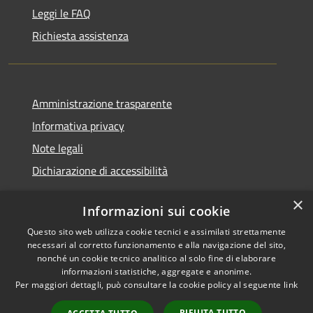
Leggi le FAQ
Richiesta assistenza
Amministrazione trasparente
Informativa privacy
Note legali
Dichiarazione di accessibilità
×
Informazioni sui cookie
Questo sito web utilizza cookie tecnici e assimilati strettamente
RSS
Copyright © 2026 • Comune di
necessari al corretto funzionamento e alla navigazione del sito,
Accessibilità
Santa Teresa Gallura •
nonché un cookie tecnico analitico al solo fine di elaborare
informazioni statistiche, aggregate e anonime.
Privacy
Municipium
Powered by
•
Per maggiori dettagli, può consultare la cookie policy al seguente
link
Cookie
Accesso redazione
Mappa del sito
RIFIUTA TUTTO