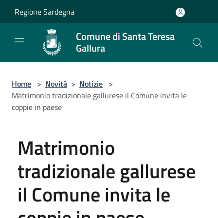
Salta al contenuto principale
Regione Sardegna
Comune di Santa Teresa
Gallura
Home
>
Novità
>
Notizie
>
Matrimonio tradizionale gallurese il Comune invita le
coppie in paese
Matrimonio
tradizionale gallurese
il Comune invita le
coppie in paese