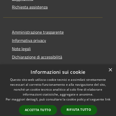
Richiesta assistenza
Amministrazione trasparente
Informativa privacy
Note legali
Dichiarazione di accessibilità
×
Informazioni sui cookie
Questo sito web utilizza cookie tecnici e assimilati strettamente
RSS
Copyright © 2026 • Comune di
necessari al corretto funzionamento e alla navigazione del sito,
Accessibilità
Santa Teresa Gallura •
nonché un cookie tecnico analitico al solo fine di elaborare
informazioni statistiche, aggregate e anonime.
Privacy
Municipium
Powered by
•
Per maggiori dettagli, può consultare la cookie policy al seguente
link
Cookie
Accesso redazione
Mappa del sito
RIFIUTA TUTTO
ACCETTA TUTTO
WebMail