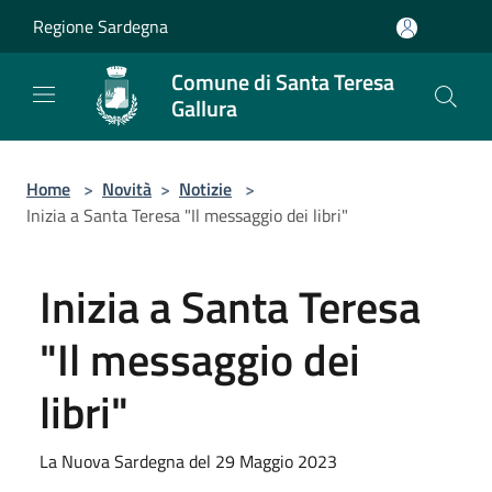
Salta al contenuto principale
Regione Sardegna
Comune di Santa Teresa
Gallura
Home
>
Novità
>
Notizie
>
Inizia a Santa Teresa "Il messaggio dei libri"
Inizia a Santa Teresa
"Il messaggio dei
libri"
La Nuova Sardegna del 29 Maggio 2023