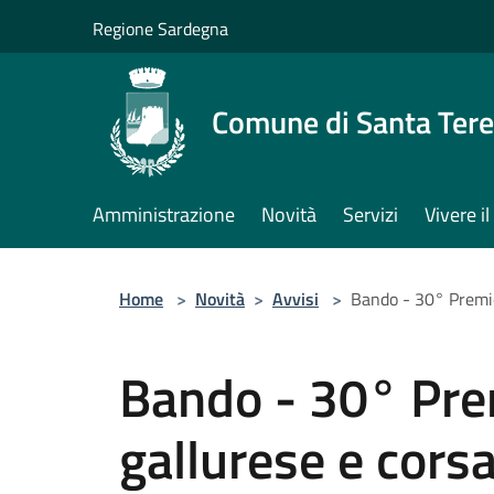
Salta al contenuto principale
Regione Sardegna
Comune di Santa Tere
Amministrazione
Novità
Servizi
Vivere 
Home
>
Novità
>
Avvisi
>
Bando - 30° Premio
Bando - 30° Pre
gallurese e cors