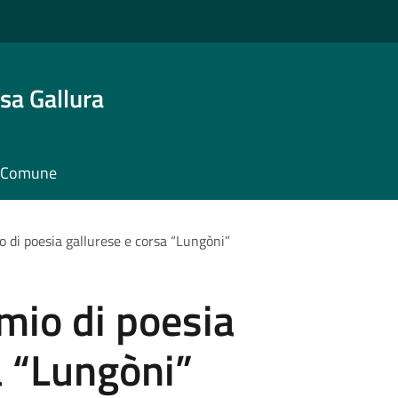
sa Gallura
il Comune
 di poesia gallurese e corsa “Lungòni”
mio di poesia
a “Lungòni”