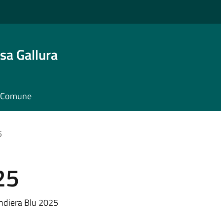
sa Gallura
il Comune
5
25
ndiera Blu 2025