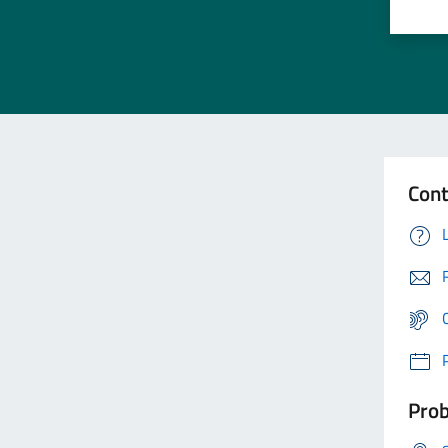
Cont
Prob