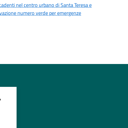
cadenti nel centro urbano di Santa Teresa e
ttivazione numero verde per emergenze
?