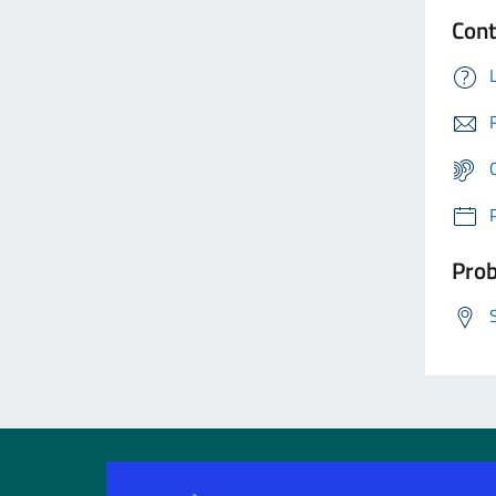
Cont
Prob