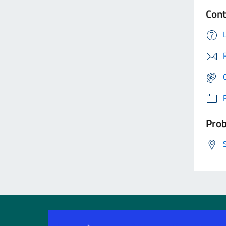
Cont
Prob