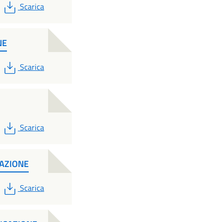
PDF
Scarica
NE
PDF
Scarica
PDF
Scarica
CAZIONE
PDF
Scarica