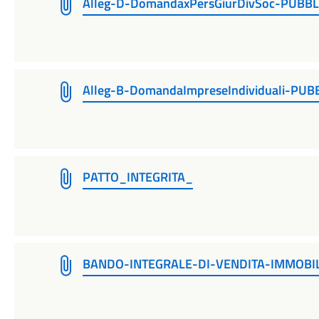
Alleg-D-DomandaxPersGiurDivSoc-PUBB
Alleg-B-DomandaImpreseIndividuali-PUB
PATTO_INTEGRITA_
BANDO-INTEGRALE-DI-VENDITA-IMMOBI