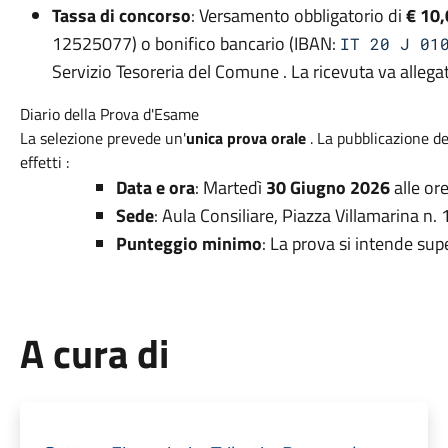
Tassa di concorso
: Versamento obbligatorio di
€ 10
12525077) o bonifico bancario (IBAN:
IT 20 J 01
Servizio Tesoreria del Comune . La ricevuta va alle
Diario della Prova d'Esame
La selezione prevede un'
unica prova orale
. La pubblicazione de
effetti :
Data e ora
: Martedì
30 Giugno 2026
alle or
Sede
: Aula Consiliare, Piazza Villamarina n.
Punteggio minimo
: La prova si intende su
A cura di