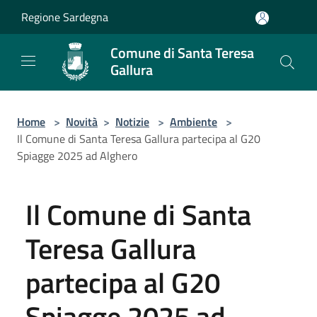
Salta al contenuto principale
Regione Sardegna
Comune di Santa Teresa
Gallura
Home
>
Novità
>
Notizie
>
Ambiente
>
Il Comune di Santa Teresa Gallura partecipa al G20
Spiagge 2025 ad Alghero
Il Comune di Santa
Teresa Gallura
partecipa al G20
Spiagge 2025 ad