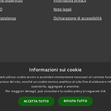
ne disservizio
Informativa privacy
AQ
Note legali
assistenza
Dichiarazione di accessibilità
Informazioni sui cookie
web utilizza cookie tecnici e assimilati strettamente necessari al corretto fu
azione del sito, nonché un cookie tecnico analitico al solo fine di elaborare i
statistiche, aggregate e anonime.
Per maggiori dettagli, può consultare la cookie policy al seguente
link
RIFIUTA TUTTO
ACCETTA TUTTO
l sito
Copyright © 2026 • Comune di 
WebMail
WebPEC