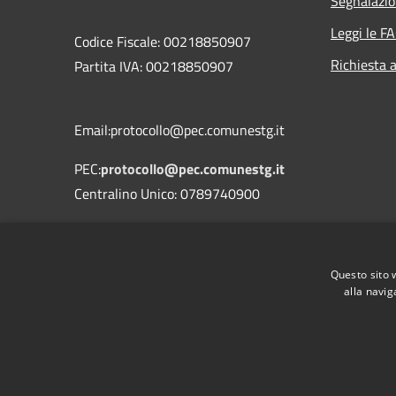
Segnalazio
Leggi le F
Codice Fiscale: 00218850907
Richiesta 
Partita IVA: 00218850907
Email:protocollo@pec.comunestg.it
PEC:
protocollo@pec.comunestg.it
Centralino Unico: 0789740900
Codice Univoco Ufficio
Codice IPA
c_i312
Questo sito 
alla navig
RSS
Accessibilità
Privacy
Cookie
Mappa de