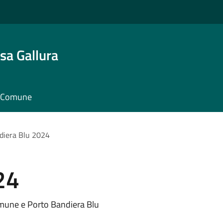
sa Gallura
il Comune
diera Blu 2024
24
omune e Porto Bandiera Blu