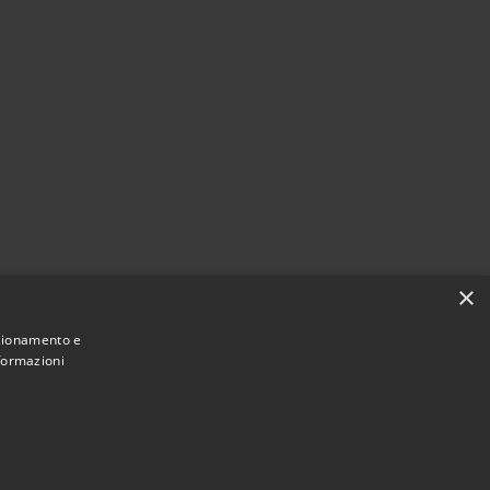
×
nzionamento e
nformazioni
Municipium
Accesso
Santa Teresa Gallura • Powered by
•