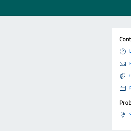
Cont
Prob