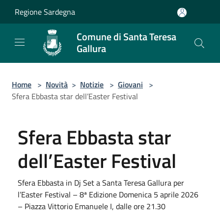
Salta al contenuto principale
Regione Sardegna
Comune di Santa Teresa
Gallura
Home
>
Novità
>
Notizie
>
Giovani
>
Sfera Ebbasta star dell’Easter Festival
Sfera Ebbasta star
dell’Easter Festival
Sfera Ebbasta in Dj Set a Santa Teresa Gallura per
l’Easter Festival – 8ª Edizione Domenica 5 aprile 2026
– Piazza Vittorio Emanuele I, dalle ore 21.30