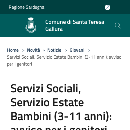
Salta al contenuto principale
Regione Sardegna
Comune di Santa Teresa
Gallura
Home
>
Novità
>
Notizie
>
Giovani
>
Servizi Sociali, Servizio Estate Bambini (3-11 anni): avviso
per i genitori
Servizi Sociali,
Servizio Estate
Bambini (3-11 anni):
avviso per i genitori