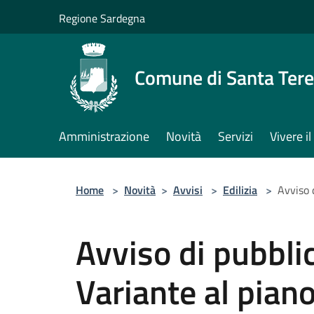
Salta al contenuto principale
Regione Sardegna
Comune di Santa Tere
Amministrazione
Novità
Servizi
Vivere 
Home
>
Novità
>
Avvisi
>
Edilizia
>
Avviso 
Avviso di pubbli
Variante al pian