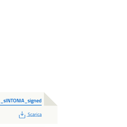
l._sINTONIA_signed
PDF
Scarica