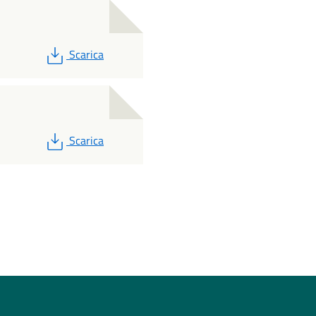
PDF
Scarica
PDF
Scarica