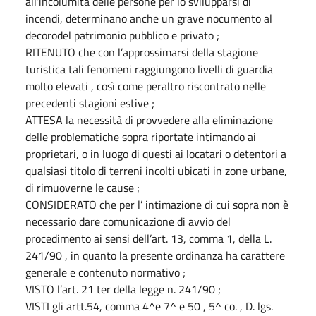
all’incolumità delle persone per lo svilupparsi di
incendi, determinano anche un grave nocumento al
decorodel patrimonio pubblico e privato ;
RITENUTO che con l’approssimarsi della stagione
turistica tali fenomeni raggiungono livelli di guardia
molto elevati , così come peraltro riscontrato nelle
precedenti stagioni estive ;
ATTESA la necessità di provvedere alla eliminazione
delle problematiche sopra riportate intimando ai
proprietari, o in luogo di questi ai locatari o detentori a
qualsiasi titolo di terreni incolti ubicati in zone urbane,
di rimuoverne le cause ;
CONSIDERATO che per l’ intimazione di cui sopra non è
necessario dare comunicazione di avvio del
procedimento ai sensi dell’art. 13, comma 1, della L.
241/90 , in quanto la presente ordinanza ha carattere
generale e contenuto normativo ;
VISTO l’art. 21 ter della legge n. 241/90 ;
VISTI gli artt.54, comma 4^e 7^ e 50 , 5^ co. , D. lgs.