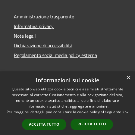
Amministrazione trasparente
Informativa privacy
Note legali
Dichiarazione di accessibilità
Regolamento social media policy esterna
×
Informazioni sui cookie
Questo sito web utilizza cookie tecnici e assimilati strettamente
RSS
Copyright © 2026 • Comune di
necessari al corretto funzionamento e alla navigazione del sito,
Accessibilità
Santa Teresa Gallura •
nonché un cookie tecnico analitico al solo fine di elaborare
informazioni statistiche, aggregate e anonime.
Privacy
Municipium
Powered by
•
Per maggiori dettagli, può consultare la cookie policy al seguente
link
Cookie
Accesso redazione
Mappa del sito
RIFIUTA TUTTO
ACCETTA TUTTO
WebMail