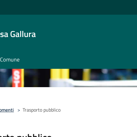
sa Gallura
il Comune
omenti
>
Trasporto pubblico