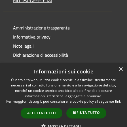
Richiesta assistenza
Amministrazione trasparente
Informativa privacy
Note legali
Dichiarazione di accessibilità
×
Informazioni sui cookie
Questo sito web utilizza cookie tecnici e assimilati strettamente
RSS
Copyright © 2026 • Comune di
necessari al corretto funzionamento e alla navigazione del sito,
Accessibilità
Santa Teresa Gallura •
nonché un cookie tecnico analitico al solo fine di elaborare
informazioni statistiche, aggregate e anonime.
Privacy
Municipium
Powered by
•
Per maggiori dettagli, può consultare la cookie policy al seguente
link
Cookie
Accesso redazione
Mappa del sito
RIFIUTA TUTTO
ACCETTA TUTTO
WebMail
WebPEC
MOSTRA DETTAGLI