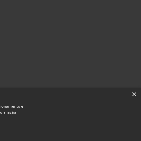
×
nzionamento e
nformazioni