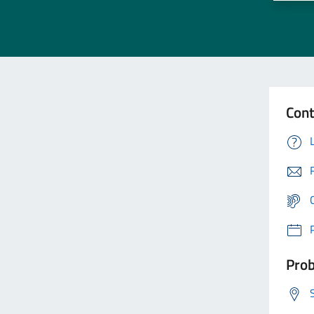
Cont
Prob