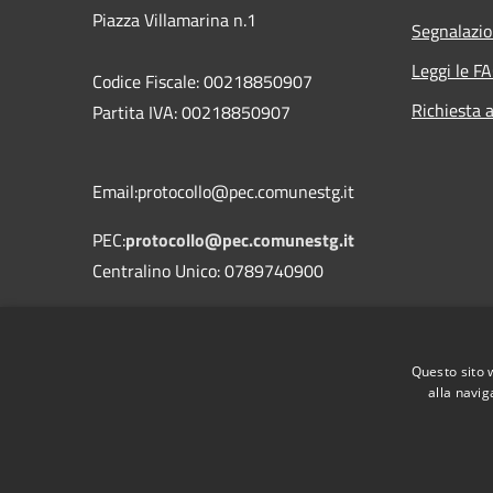
Piazza Villamarina n.1
Segnalazio
Leggi le F
Codice Fiscale: 00218850907
Richiesta 
Partita IVA: 00218850907
Email:protocollo@pec.comunestg.it
PEC:
protocollo@pec.comunestg.it
Centralino Unico: 0789740900
Codice Univoco Ufficio
Codice IPA
c_i312
Questo sito 
alla navig