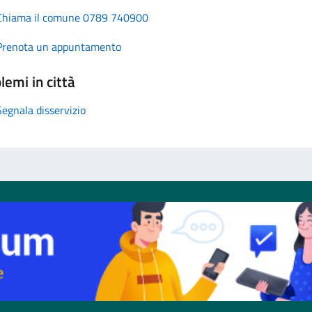
Chiama il comune 0789 740900
Prenota un appuntamento
lemi in città
Segnala disservizio