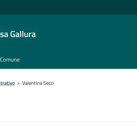
sa Gallura
il Comune
trativo
>
Valentina Secci