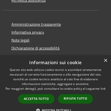
Richiesta assistenza
Amministrazione trasparente
Informativa privacy
Note legali
Dichiarazione di accessibilità
×
Informazioni sui cookie
Questo sito web utilizza cookie tecnici e assimilati strettamente
RSS
Copyright © 2026 • Comune di
necessari al corretto funzionamento e alla navigazione del sito,
Accessibilità
Santa Teresa Gallura •
nonché un cookie tecnico analitico al solo fine di elaborare
informazioni statistiche, aggregate e anonime.
Privacy
Municipium
Powered by
•
Per maggiori dettagli, può consultare la cookie policy al seguente
link
Cookie
Accesso redazione
Mappa del sito
RIFIUTA TUTTO
ACCETTA TUTTO
WebMail
WebPEC
MOSTRA DETTAGLI