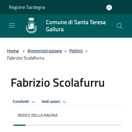
Salta al contenuto principale
Regione Sardegna
Comune di Santa Teresa
Gallura
Home
>
Amministrazione
>
Politici
>
Fabrizio Scolafurru
Fabrizio Scolafurru
Condividi
Vedi azioni
INDICE DELLA PAGINA