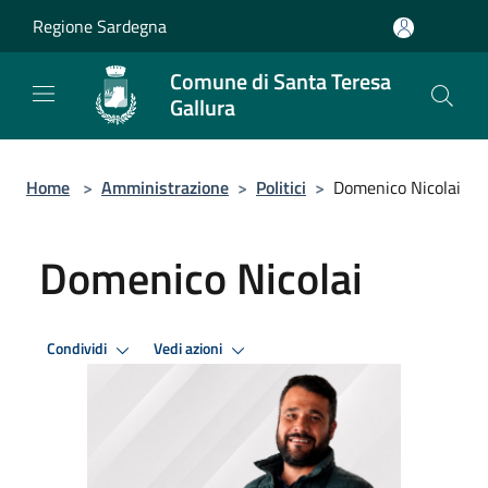
Salta al contenuto principale
Regione Sardegna
Comune di Santa Teresa
Gallura
Home
>
Amministrazione
>
Politici
>
Domenico Nicolai
Domenico Nicolai
Condividi
Vedi azioni