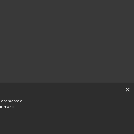
×
nzionamento e
nformazioni