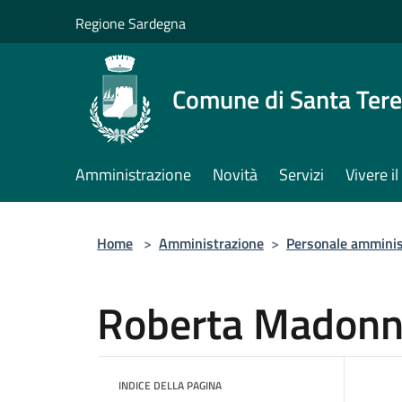
Salta al contenuto principale
Regione Sardegna
Comune di Santa Tere
Amministrazione
Novità
Servizi
Vivere 
Home
>
Amministrazione
>
Personale amminis
Roberta Madon
INDICE DELLA PAGINA