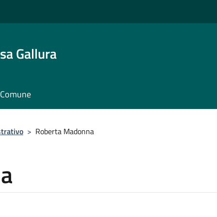
sa Gallura
il Comune
trativo
>
Roberta Madonna
na