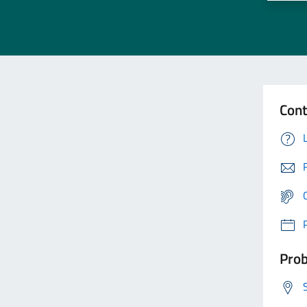
Cont
Prob