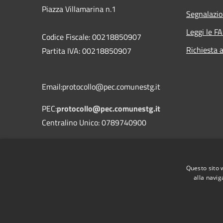
Piazza Villamarina n.1
Segnalazio
Leggi le F
Codice Fiscale: 00218850907
Richiesta 
Partita IVA: 00218850907
Email:protocollo@pec.comunestg.it
PEC:
protocollo@pec.comunestg.it
Centralino Unico: 0789740900
Codice Univoco Ufficio
Codice IPA
c_i312
Questo sito 
alla navig