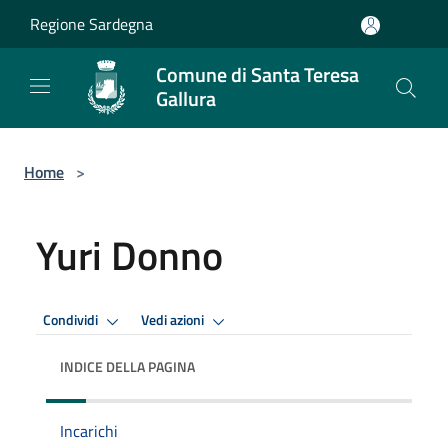
Salta al contenuto principale
Regione Sardegna
Comune di Santa Teresa
Gallura
Home
>
Yuri Donno
Condividi
Vedi azioni
INDICE DELLA PAGINA
Incarichi