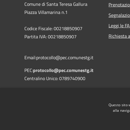
Comune di Santa Teresa Gallura
Prenotazi
Piazza Villamarina n.1
Segnalazio
Leggi le F
Codice Fiscale: 00218850907
Richiesta 
Partita IVA: 00218850907
Email:protocollo@pec.comunestg.it
PEC:
protocollo@pec.comunestg.it
Centralino Unico: 0789740900
Codice Univoco Ufficio
Codice IPA
c_i312
Questo sito 
alla navig