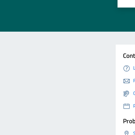
Cont
Prob