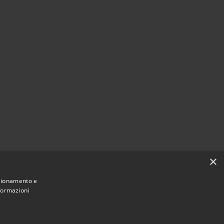
×
nzionamento e
nformazioni