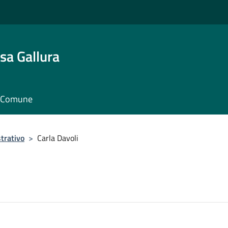
sa Gallura
il Comune
trativo
>
Carla Davoli