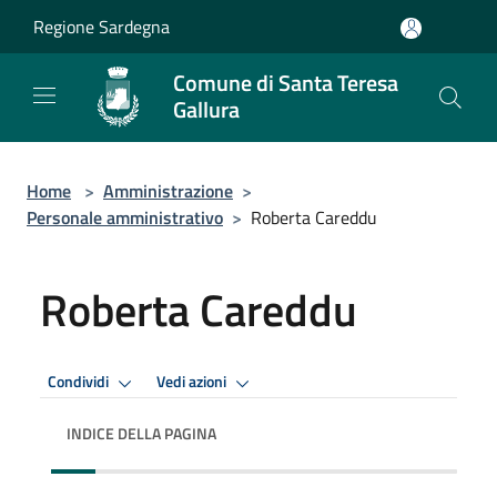
Salta al contenuto principale
Regione Sardegna
Comune di Santa Teresa
Gallura
Home
>
Amministrazione
>
Personale amministrativo
>
Roberta Careddu
Roberta Careddu
Condividi
Vedi azioni
INDICE DELLA PAGINA