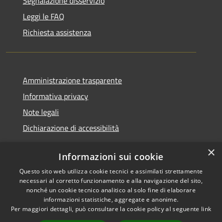
Segnalazione disservizio
Leggi le FAQ
Richiesta assistenza
Amministrazione trasparente
Informativa privacy
Note legali
Dichiarazione di accessibilità
×
Informazioni sui cookie
Questo sito web utilizza cookie tecnici e assimilati strettamente
RSS
Copyright © 2026 • Comune di
necessari al corretto funzionamento e alla navigazione del sito,
Accessibilità
Santa Teresa Gallura •
nonché un cookie tecnico analitico al solo fine di elaborare
informazioni statistiche, aggregate e anonime.
Privacy
Municipium
Powered by
•
Per maggiori dettagli, può consultare la cookie policy al seguente
link
Cookie
Accesso redazione