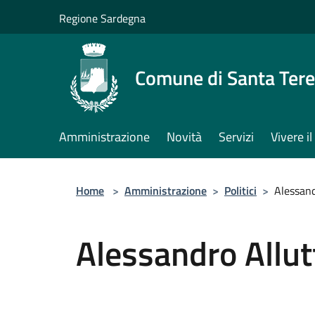
Salta al contenuto principale
Regione Sardegna
Comune di Santa Tere
Amministrazione
Novità
Servizi
Vivere 
Home
>
Amministrazione
>
Politici
>
Alessand
Alessandro Allut