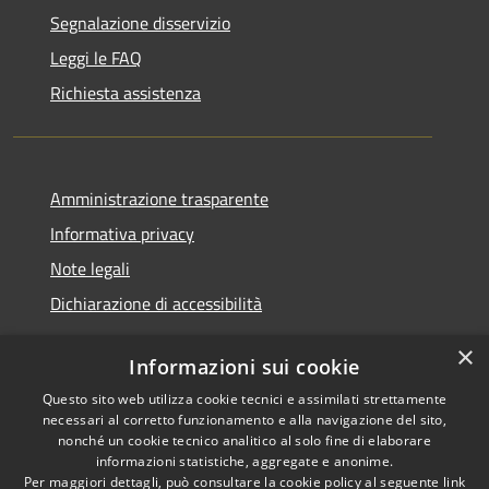
Segnalazione disservizio
Leggi le FAQ
Richiesta assistenza
Amministrazione trasparente
Informativa privacy
Note legali
Dichiarazione di accessibilità
×
Informazioni sui cookie
Questo sito web utilizza cookie tecnici e assimilati strettamente
RSS
Copyright © 2026 • Comune di
necessari al corretto funzionamento e alla navigazione del sito,
Accessibilità
Santa Teresa Gallura •
nonché un cookie tecnico analitico al solo fine di elaborare
informazioni statistiche, aggregate e anonime.
Privacy
Municipium
Powered by
•
Per maggiori dettagli, può consultare la cookie policy al seguente
link