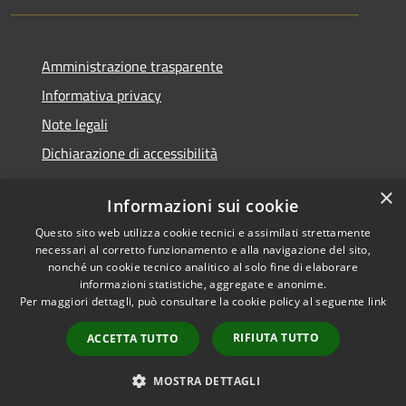
Amministrazione trasparente
Informativa privacy
Note legali
Dichiarazione di accessibilità
×
Informazioni sui cookie
Questo sito web utilizza cookie tecnici e assimilati strettamente
RSS
Copyright © 2026 • Comune di
necessari al corretto funzionamento e alla navigazione del sito,
Accessibilità
Santa Teresa Gallura •
nonché un cookie tecnico analitico al solo fine di elaborare
informazioni statistiche, aggregate e anonime.
Privacy
Municipium
Powered by
•
Per maggiori dettagli, può consultare la cookie policy al seguente
link
Cookie
Accesso redazione
Mappa del sito
RIFIUTA TUTTO
ACCETTA TUTTO
WebMail
WebPEC
MOSTRA DETTAGLI