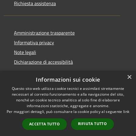
Richiesta assistenza
Amministrazione trasparente
Informativa privacy
Note legali
Dichiarazione di accessibilità
×
Informazioni sui cookie
Questo sito web utilizza cookie tecnici e assimilati strettamente
RSS
Copyright © 2026 • Comune di
necessari al corretto funzionamento e alla navigazione del sito,
Accessibilità
Santa Teresa Gallura •
nonché un cookie tecnico analitico al solo fine di elaborare
informazioni statistiche, aggregate e anonime.
Privacy
Municipium
Powered by
•
Per maggiori dettagli, può consultare la cookie policy al seguente
link
Cookie
Accesso redazione
Mappa del sito
RIFIUTA TUTTO
ACCETTA TUTTO
WebMail