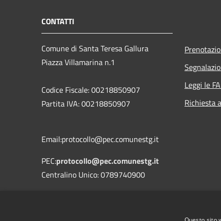
CONTATTI
Comune di Santa Teresa Gallura
Prenotazi
Piazza Villamarina n.1
Segnalazio
Leggi le F
Codice Fiscale: 00218850907
Richiesta 
Partita IVA: 00218850907
Email:protocollo@pec.comunestg.it
PEC:
protocollo@pec.comunestg.it
Centralino Unico: 0789740900
Codice Univoco Ufficio
Codice IPA
c_i312
Questo sito 