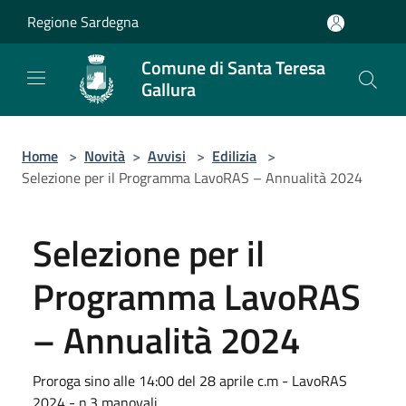
Salta al contenuto principale
Regione Sardegna
Comune di Santa Teresa
Gallura
Home
>
Novità
>
Avvisi
>
Edilizia
>
Selezione per il Programma LavoRAS – Annualità 2024
Selezione per il
Programma LavoRAS
– Annualità 2024
Proroga sino alle 14:00 del 28 aprile c.m - LavoRAS
2024 - n.3 manovali