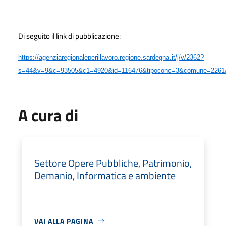
Di seguito il link di pubblicazione:
https://agenziaregionaleperillavoro.regione.sardegna.it/j/v/2362?
s=44&v=9&c=93505&c1=4920&id=116476&tipoconc=3&comune=226
A cura di
Settore Opere Pubbliche, Patrimonio,
Demanio, Informatica e ambiente
VAI ALLA PAGINA