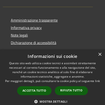
Amministrazione trasparente
Informativa privacy
Note legali
Dichiarazione di accessibilità
×
Informazioni sui cookie
Questo sito web utilizza cookie tecnici e assimilati strettamente
RSS
Copyright © 2026 • Comune di
necessari al corretto funzionamento e alla navigazione del sito,
Accessibilità
Santa Teresa Gallura •
nonché un cookie tecnico analitico al solo fine di elaborare
informazioni statistiche, aggregate e anonime.
Privacy
Municipium
Powered by
•
Per maggiori dettagli, può consultare la cookie policy al seguente
link
Cookie
Accesso redazione
Mappa del sito
RIFIUTA TUTTO
ACCETTA TUTTO
WebMail
WebPEC
MOSTRA DETTAGLI