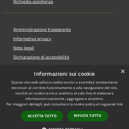
Richiesta assistenza
Amministrazione trasparente
Informativa privacy
Note legali
Dichiarazione di accessibilità
×
Informazioni sui cookie
Questo sito web utilizza cookie tecnici e assimilati strettamente
RSS
Copyright © 2026 • Comune di
necessari al corretto funzionamento e alla navigazione del sito,
Accessibilità
Santa Teresa Gallura •
nonché un cookie tecnico analitico al solo fine di elaborare
informazioni statistiche, aggregate e anonime.
Privacy
Municipium
Powered by
•
Per maggiori dettagli, può consultare la cookie policy al seguente
link
Cookie
Accesso redazione
Mappa del sito
RIFIUTA TUTTO
ACCETTA TUTTO
WebMail
WebPEC