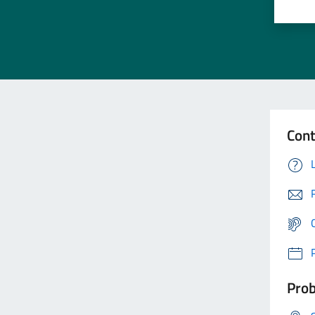
Cont
Prob