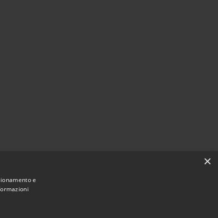
×
nzionamento e
nformazioni