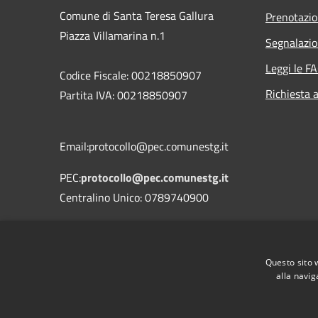
Comune di Santa Teresa Gallura
Prenotazi
Piazza Villamarina n.1
Segnalazio
Leggi le F
Codice Fiscale: 00218850907
Richiesta 
Partita IVA: 00218850907
Email:protocollo@pec.comunestg.it
PEC:
protocollo@pec.comunestg.it
Centralino Unico: 0789740900
Codice Univoco Ufficio
Codice IPA
c_i312
Questo sito 
alla navig