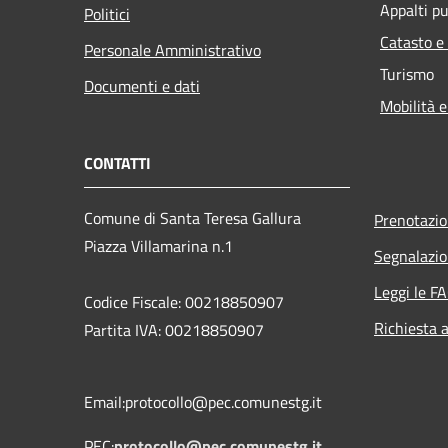
Appalti pu
Politici
Catasto e
Personale Amministrativo
Turismo
Documenti e dati
Mobilità e
CONTATTI
Comune di Santa Teresa Gallura
Prenotazi
Piazza Villamarina n.1
Segnalazio
Leggi le F
Codice Fiscale: 00218850907
Richiesta 
Partita IVA: 00218850907
Email:protocollo@pec.comunestg.it
PEC:
protocollo@pec.comunestg.it