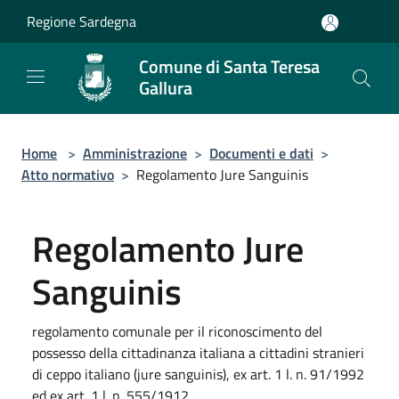
Salta al contenuto principale
Regione Sardegna
Comune di Santa Teresa
Gallura
Home
>
Amministrazione
>
Documenti e dati
>
Atto normativo
>
Regolamento Jure Sanguinis
Regolamento Jure
Sanguinis
regolamento comunale per il riconoscimento del
possesso della cittadinanza italiana a cittadini stranieri
di ceppo italiano (jure sanguinis), ex art. 1 l. n. 91/1992
ed ex art. 1 l. n. 555/1912.