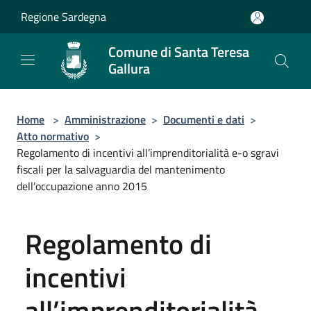
Salta al contenuto principale
Regione Sardegna
Comune di Santa Teresa
Gallura
Home
>
Amministrazione
>
Documenti e dati
>
Atto normativo
>
Regolamento di incentivi all’imprenditorialità e-o sgravi
fiscali per la salvaguardia del mantenimento
dell’occupazione anno 2015
Regolamento di
incentivi
all’imprenditorialità