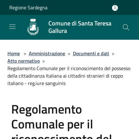
Salta al contenuto principale
Regione Sardegna
Comune di Santa Teresa
Gallura
Home
>
Amministrazione
>
Documenti e dati
>
Atto normativo
>
Regolamento Comunale per il riconoscimento del possesso
della cittadinanza Italiana ai cittadini stranieri di ceppo
italiano - reg.iure sanguinis
Regolamento
Comunale per il
riconoscimento del