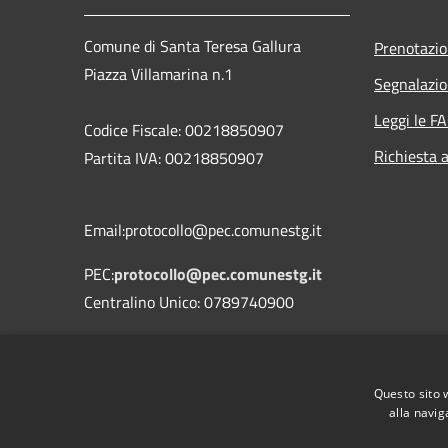
Comune di Santa Teresa Gallura
Prenotazi
Piazza Villamarina n.1
Segnalazio
Leggi le F
Codice Fiscale: 00218850907
Richiesta 
Partita IVA: 00218850907
Email:protocollo@pec.comunestg.it
PEC:
protocollo@pec.comunestg.it
Centralino Unico: 0789740900
Codice Univoco Ufficio
Codice IPA
c_i312
Questo sito 
alla navig