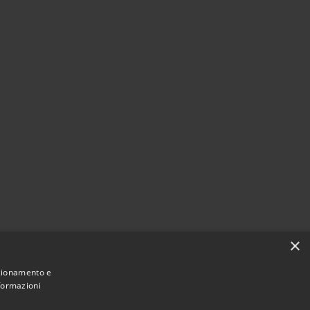
×
nzionamento e
nformazioni