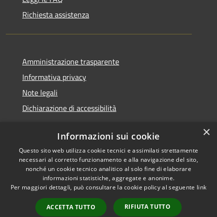
Richiesta assistenza
Amministrazione trasparente
Informativa privacy
Note legali
Dichiarazione di accessibilità
×
Informazioni sui cookie
Questo sito web utilizza cookie tecnici e assimilati strettamente
RSS
Copyright © 2026 • Comune di
necessari al corretto funzionamento e alla navigazione del sito,
Accessibilità
Santa Teresa Gallura •
nonché un cookie tecnico analitico al solo fine di elaborare
informazioni statistiche, aggregate e anonime.
Privacy
Municipium
Powered by
•
Per maggiori dettagli, può consultare la cookie policy al seguente
link
Cookie
Accesso redazione
Mappa del sito
RIFIUTA TUTTO
ACCETTA TUTTO
WebMail