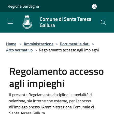
Salta al contenuto principale
Regione Sardegna
Comune di Santa Teresa
Gallura
Home
>
Amministrazione
>
Documenti e dati
>
Atto normativo
>
Regolamento accesso agli impieghi
Regolamento accesso
agli impieghi
Il presente Regolamento disciplina le modalità di
selezione, sia interne che esterne, per l'accesso
all'impiego presso l'Amministrazione Comunale di
Santa Teresa Gallura.