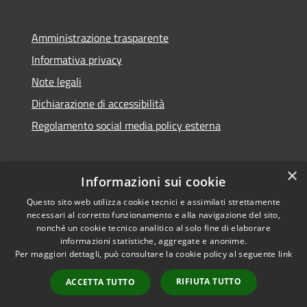
Amministrazione trasparente
Informativa privacy
Note legali
Dichiarazione di accessibilità
Regolamento social media policy esterna
×
Informazioni sui cookie
Questo sito web utilizza cookie tecnici e assimilati strettamente
RSS
Copyright © 2026 • Comune di
necessari al corretto funzionamento e alla navigazione del sito,
Accessibilità
Santa Teresa Gallura •
nonché un cookie tecnico analitico al solo fine di elaborare
informazioni statistiche, aggregate e anonime.
Privacy
Municipium
Powered by
•
Per maggiori dettagli, può consultare la cookie policy al seguente
link
Cookie
Accesso redazione
Mappa del sito
RIFIUTA TUTTO
ACCETTA TUTTO
WebMail