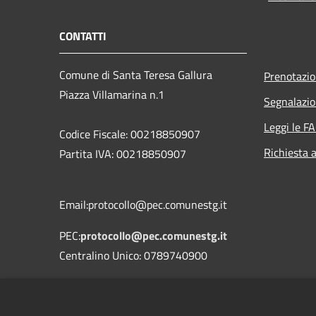
CONTATTI
Comune di Santa Teresa Gallura
Prenotazi
Piazza Villamarina n.1
Segnalazio
Leggi le F
Codice Fiscale: 00218850907
Richiesta 
Partita IVA: 00218850907
Email:protocollo@pec.comunestg.it
PEC:
protocollo@pec.comunestg.it
Centralino Unico: 0789740900
Codice Univoco Ufficio
Codice IPA
c_i312