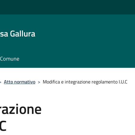
sa Gallura
il Comune
>
Atto normativo
>
Modifica e integrazione regolamento I.U.C
razione
.C