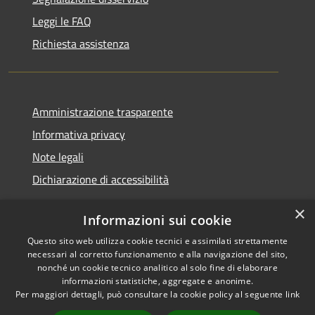
Leggi le FAQ
Richiesta assistenza
Amministrazione trasparente
Informativa privacy
Note legali
Dichiarazione di accessibilità
×
Informazioni sui cookie
Questo sito web utilizza cookie tecnici e assimilati strettamente
RSS
Copyright © 2026 • Comune di
necessari al corretto funzionamento e alla navigazione del sito,
Accessibilità
Santa Teresa Gallura •
nonché un cookie tecnico analitico al solo fine di elaborare
informazioni statistiche, aggregate e anonime.
Privacy
Municipium
Powered by
•
Per maggiori dettagli, può consultare la cookie policy al seguente
link
Cookie
Accesso redazione