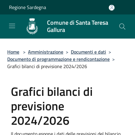
Salta al contenuto principale
Regione Sardegna
Comune di Santa Teresa
Gallura
Home
>
Amministrazione
>
Documenti e dati
>
Documento di programmazione e rendicontazione
>
Grafici bilanci di previsione 2024/2026
Grafici bilanci di
previsione
2024/2026
Il documento espone i dati delle previsioni del bilancio