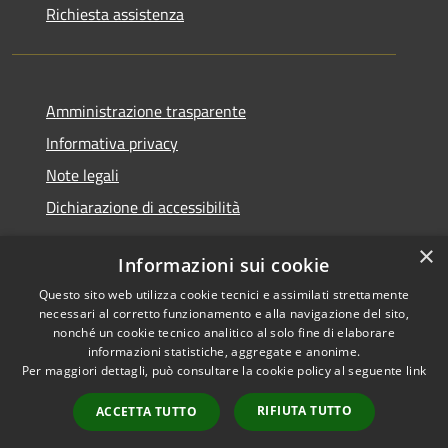
Richiesta assistenza
Amministrazione trasparente
Informativa privacy
Note legali
Dichiarazione di accessibilità
×
Informazioni sui cookie
Questo sito web utilizza cookie tecnici e assimilati strettamente
RSS
Copyright © 2026 • Comune di
necessari al corretto funzionamento e alla navigazione del sito,
Accessibilità
Santa Teresa Gallura •
nonché un cookie tecnico analitico al solo fine di elaborare
informazioni statistiche, aggregate e anonime.
Privacy
Municipium
Powered by
•
Per maggiori dettagli, può consultare la cookie policy al seguente
link
Cookie
Accesso redazione
Mappa del sito
RIFIUTA TUTTO
ACCETTA TUTTO
WebMail