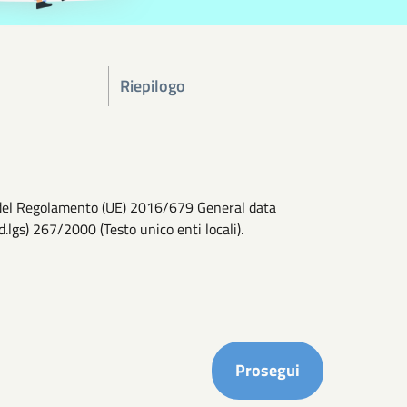
Riepilogo
13 del Regolamento (UE) 2016/679 General data
d.lgs) 267/2000 (Testo unico enti locali).
Completa i ca
Prosegui