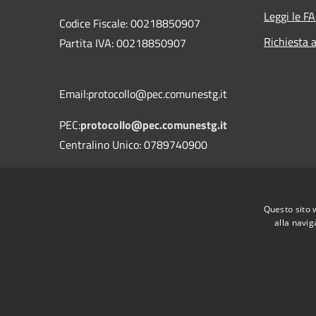
Leggi le F
Codice Fiscale: 00218850907
Richiesta 
Partita IVA: 00218850907
Email:protocollo@pec.comunestg.it
PEC:
protocollo@pec.comunestg.it
Centralino Unico: 0789740900
Codice Univoco Ufficio
Codice IPA
c_i312
Questo sito 
alla navig
RSS
Accessibilità
Privacy
Cookie
Mappa de