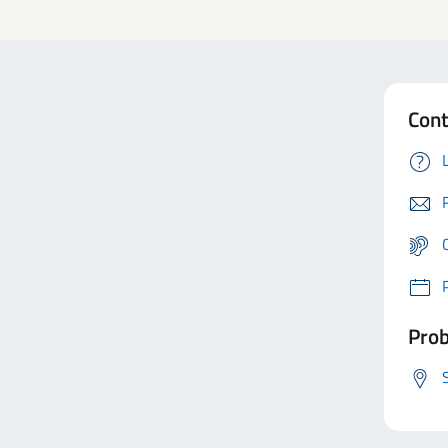
Cont
Prob