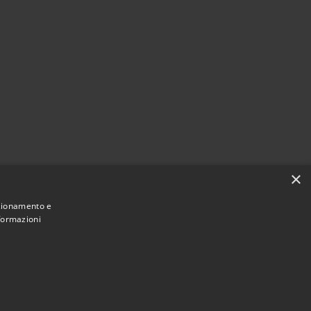
×
nzionamento e
nformazioni
Municipium
Accesso
Santa Teresa Gallura • Powered by
•
redazione