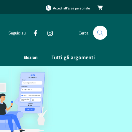
Accedi all'area personale

Seguici su
Cerca
Tutti gli argomenti
Elezioni