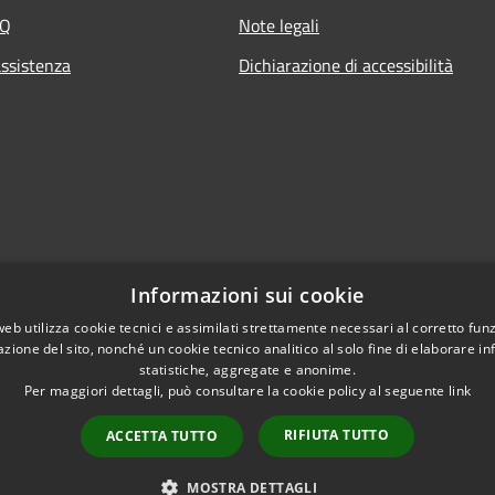
AQ
Note legali
assistenza
Dichiarazione di accessibilità
Informazioni sui cookie
web utilizza cookie tecnici e assimilati strettamente necessari al corretto fu
azione del sito, nonché un cookie tecnico analitico al solo fine di elaborare i
statistiche, aggregate e anonime.
Per maggiori dettagli, può consultare la cookie policy al seguente
link
RIFIUTA TUTTO
ACCETTA TUTTO
l sito
Copyright © 2026 • Comune di 
WebMail
WebPEC
MOSTRA DETTAGLI