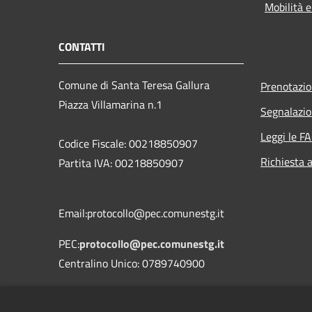
Mobilità e
CONTATTI
Comune di Santa Teresa Gallura
Prenotazi
Piazza Villamarina n.1
Segnalazio
Leggi le F
Codice Fiscale: 00218850907
Richiesta 
Partita IVA: 00218850907
Email:protocollo@pec.comunestg.it
PEC:
protocollo@pec.comunestg.it
Centralino Unico: 0789740900
Codice Univoco Ufficio