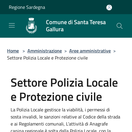
Salta al contenuto principale
Regione Sardegna
Comune di Santa Teresa
Gallura
Home
>
Amministrazione
>
Aree amministrative
>
Settore Polizia Locale e Protezione civile
Settore Polizia Locale
e Protezione civile
La Polizia Locale gestisce la viabilità, i permessi di
sosta invalidi, le sanzioni relative al Codice della strada
e ai Regolamenti comunali, L'attività di Anagrafe
canina regionale è solta dalla Polizia Locale, con la