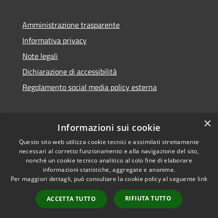
Amministrazione trasparente
Informativa privacy
Note legali
Dichiarazione di accessibilità
Regolamento social media policy esterna
×
Informazioni sui cookie
Questo sito web utilizza cookie tecnici e assimilati strettamente
RSS
Copyright © 2026 • Comune di
necessari al corretto funzionamento e alla navigazione del sito,
Accessibilità
Santa Teresa Gallura •
nonché un cookie tecnico analitico al solo fine di elaborare
informazioni statistiche, aggregate e anonime.
Privacy
Municipium
Powered by
•
Per maggiori dettagli, può consultare la cookie policy al seguente
link
Cookie
Accesso redazione
Mappa del sito
RIFIUTA TUTTO
ACCETTA TUTTO
WebMail